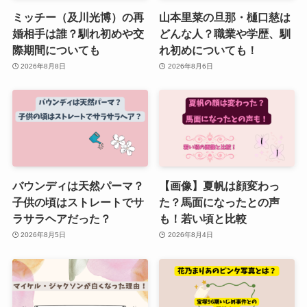
ミッチー（及川光博）の再
山本里菜の旦那・樋口慈は
婚相手は誰？馴れ初めや交
どんな人？職業や学歴、馴
際期間についても
れ初めについても！
2026年8月8日
2026年8月6日
バウンディは天然パーマ？
【画像】夏帆は顔変わっ
子供の頃はストレートでサ
た？馬面になったとの声
ラサラヘアだった？
も！若い頃と比較
2026年8月5日
2026年8月4日