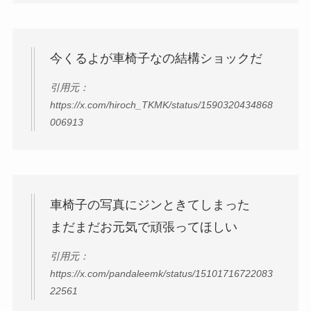
今くるよが車椅子なの結構ショックだ
引用元：
https://x.com/hiroch_TKMK/status/1590320434868
006913
車椅子の写真にジンときてしまった
まだまだお元気で頑張ってほしい
引用元：
https://x.com/pandaleemk/status/15101716722083
22561