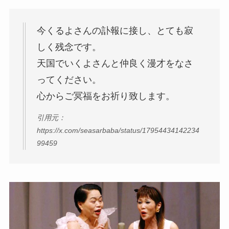
今くるよさんの訃報に接し、とても寂
しく残念です。
天国でいくよさんと仲良く漫才をなさ
ってください。
心からご冥福をお祈り致します。
引用元：
https://x.com/seasarbaba/status/17954434142234
99459