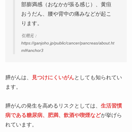
部膨満感（おなかが張る感じ）、黄疸
おうだん、腰や背中の痛みなどが起こ
ります。
引用元：
https://ganjoho.jp/public/cancer/pancreas/about.ht
ml#anchor3
膵がんは、
見つけにくいがん
としても知られてい
ます。
膵がんの発生を高めるリスクとしては、
生活習慣
病である糖尿病、肥満、飲酒や喫煙など
が挙げら
れています。