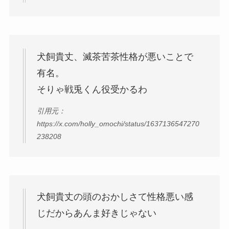
犬飼貴丈、滅茶苦茶性格が悪いことで
有名。
そりゃ戦兎くん役受かるわ
引用元：
https://x.com/holly_omochi/status/1637136547270
238208
犬飼貴丈の頭のおかしさて性格悪い感
じだからあんま好きじゃない