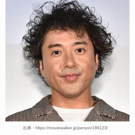
出典：https://moviewalker.jp/person/186123/