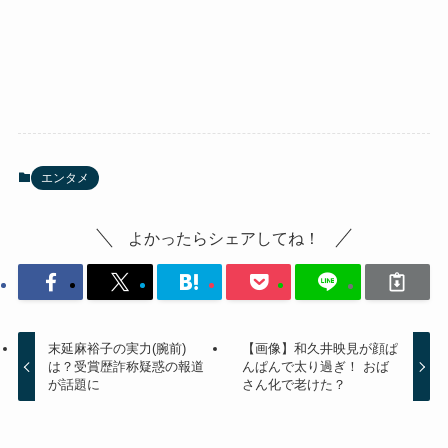
エンタメ
よかったらシェアしてね！
末延麻裕子の実力(腕前)
【画像】和久井映見が顔ぱ
は？受賞歴詐称疑惑の報道
んぱんで太り過ぎ！ おば
が話題に
さん化で老けた？