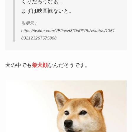
くりだろうなぁ…
まずは映画観ないと。
引用元：
https://twitter.com/VF2seH8fOsPPPbA/status/1361
832123267575808
犬の中でも
柴犬顔
なんだそうです。