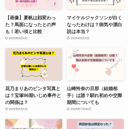
【画像】夏帆は顔変わっ
マイケルジャクソンが白く
た？馬面になったとの声
なったわけは？病気や漂白
も！若い頃と比較
説は本当？
2026年8月4日
2026年8月2日
花乃まりあのビンタ写真と
山崎怜奈の旦那（結婚相
は？宝塚96期いじめ事件と
手）は誰？馴れ初めや交際
の関係は？
期間についても
2026年8月1日
2026年7月30日