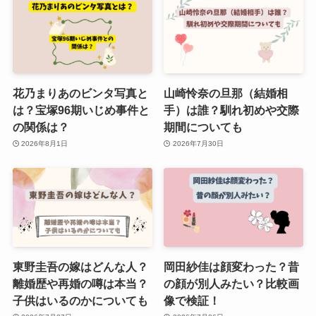
花乃まりあのビンタ写真と
山崎怜奈の旦那（結婚相
は？宝塚96期いじめ事件と
手）は誰？馴れ初めや交際
の関係は？
期間についても
2026年8月1日
2026年7月30日
東野圭吾の嫁はどんな人？
岡田紗佳は顔変わった？昔
離婚歴や再婚の噂は本当？
の顔が別人みたい？比較画
子供はいるのかについても
像で検証！