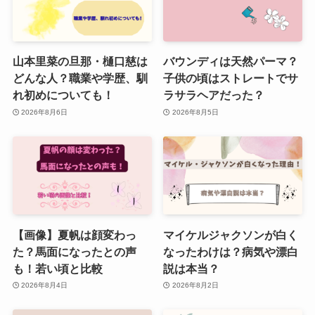
山本里菜の旦那・樋口慈は
バウンディは天然パーマ？
どんな人？職業や学歴、馴
子供の頃はストレートでサ
れ初めについても！
ラサラヘアだった？
2026年8月6日
2026年8月5日
【画像】夏帆は顔変わっ
マイケルジャクソンが白く
た？馬面になったとの声
なったわけは？病気や漂白
も！若い頃と比較
説は本当？
2026年8月4日
2026年8月2日