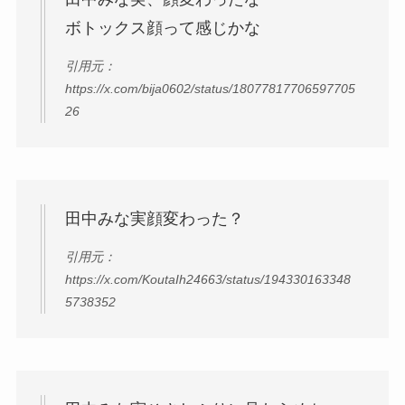
ボトックス顔って感じかな
引用元：
https://x.com/bija0602/status/18077817706597705
26
田中みな実顔変わった？
引用元：
https://x.com/KoutaIh24663/status/194330163348
5738352