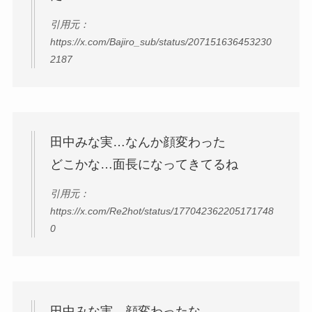
引用元：
https://x.com/Bajiro_sub/status/207151636453230
2187
田中みな実…なんか顔変わった
どこかな…面長になってきてるね
引用元：
https://x.com/Re2hot/status/177042362205171748
0
田中みな実、顔変わったな