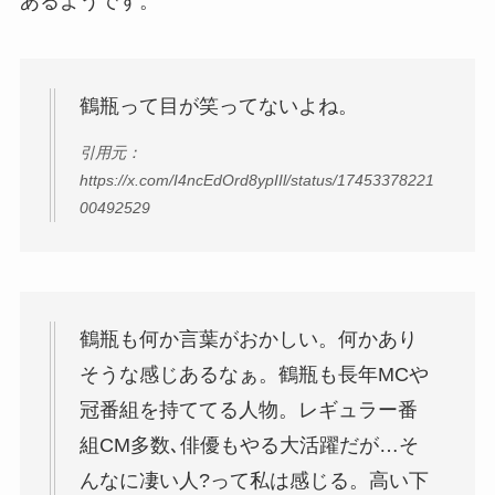
あるようです。
鶴瓶って目が笑ってないよね。
引用元：
https://x.com/I4ncEdOrd8ypIIl/status/17453378221
00492529
鶴瓶も何か言葉がおかしい。何かあり
そうな感じあるなぁ。鶴瓶も長年MCや
冠番組を持ててる人物。レギュラー番
組CM多数､俳優もやる大活躍だが…そ
んなに凄い人?って私は感じる。高い下