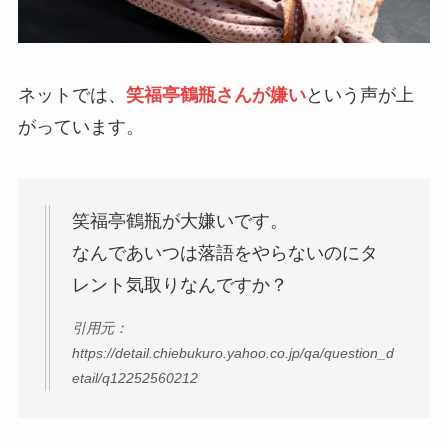
ネットでは、
笑福亭鶴瓶さんが嫌い
という声が上
がっています。
笑福亭鶴瓶が大嫌いです。
なんであいつは落語をやらないのにタ
レント気取りなんですか？
引用元：
https://detail.chiebukuro.yahoo.co.jp/qa/question_d
etail/q12252560212