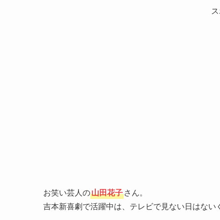
ス
お笑い芸人の
山田花子
さん。
吉本新喜劇で活躍中は、テレビで見ない日はない