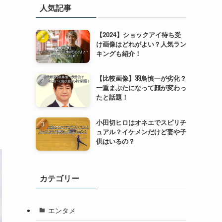
人気記事
【2024】ショックアイ待ち受
け画像はどれがよい？人気ラン
キングも紹介！
【比較画像】羽鳥慎一が劣化？
一重まぶたになって顔が変わっ
たと話題！
小田切ヒロはオネエでスピリチ
ュアル？イケメンだけど妻や子
供はいるの？
カテゴリー
エンタメ