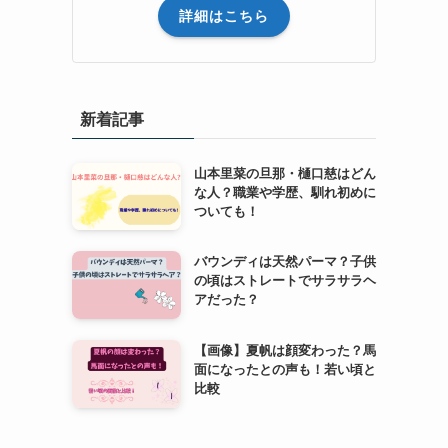
詳細はこちら
新着記事
山本里菜の旦那・樋口慈はどん
な人？職業や学歴、馴れ初めに
ついても！
バウンディは天然パーマ？子供
の頃はストレートでサラサラヘ
アだった？
【画像】夏帆は顔変わった？馬
面になったとの声も！若い頃と
比較