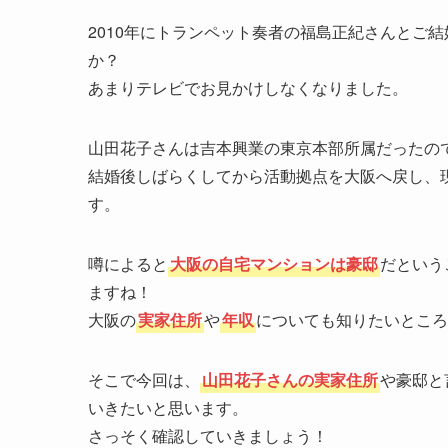
2010年にトランペット奏者の福島正紀さんとご
か？
あまりテレビでお見かけしなくなりました。
山田花子さんは吉本興業の東京本部所属だったの
結婚後しばらくしてから活動拠点を大阪へ戻し、
す。
噂によると
大阪の自宅マンションは豪邸
だという
ますね！
大阪の
実家住所
や
年収
についても知りたいところ
そこで今回は、
山田花子さんの実家住所
や豪邸と
いきたいと思います。
さっそく確認していきましょう！