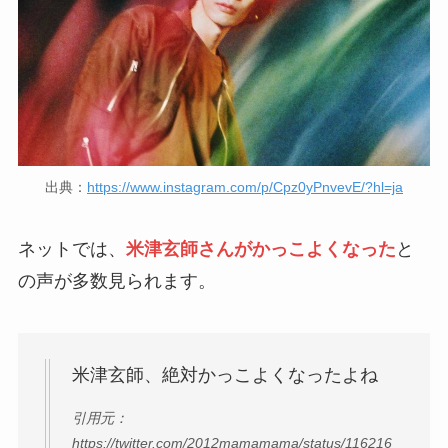
出典：
https://www.instagram.com/p/Cpz0yPnvevE/?hl=ja
ネットでは、
米津玄師さんがかっこよくなった
と
の声が多数見られます。
米津玄師、絶対かっこよくなったよね
引用元：
https://twitter.com/2012mamamama/status/116216