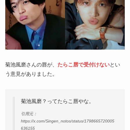
菊池風磨さんの唇が、
たらこ唇で受付けない
とい
う意見がありました。
菊池風磨？ってたらこ唇やな。
引用元：
https://x.com/Singen_notos/status/1798665720005
636155