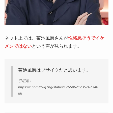
ネット上では、菊池風磨さんが
性格悪そうでイケ
メンではない
という声が見られます。
菊池風磨はブサイクだと思います。
引用元：
https://x.com/dwq7hg/status/17659621235267340
58