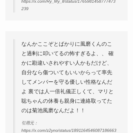
https://x.com/Ry_My_ll/status/1765981458777473
239
なんかここぞとばかりに風磨くんのこ
と過剰に叩いてるの怖すぎるよ、、 確
かに勘違いされやすい人かもだけど、
自分なら傷ついてもいいからって率先
してメンバーを守る優しい性格なんだ
よ 裏では人一倍礼儀正しくて、マリと
聡ちゃんの休養も親身に連絡取ってた
のは菊池風磨なんだよ！！
引用元：
https://x.com/z2yno/status/1891164546087186663