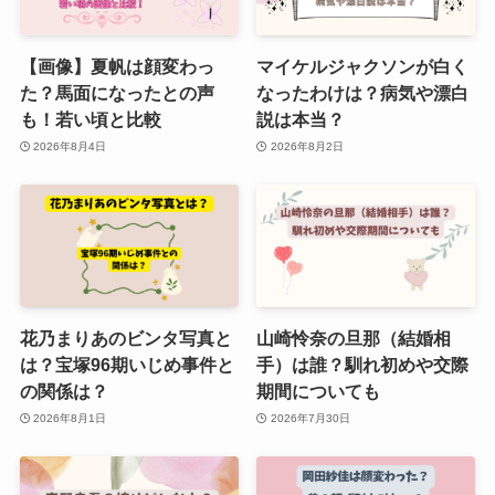
【画像】夏帆は顔変わっ
マイケルジャクソンが白く
た？馬面になったとの声
なったわけは？病気や漂白
も！若い頃と比較
説は本当？
2026年8月4日
2026年8月2日
花乃まりあのビンタ写真と
山崎怜奈の旦那（結婚相
は？宝塚96期いじめ事件と
手）は誰？馴れ初めや交際
の関係は？
期間についても
2026年8月1日
2026年7月30日