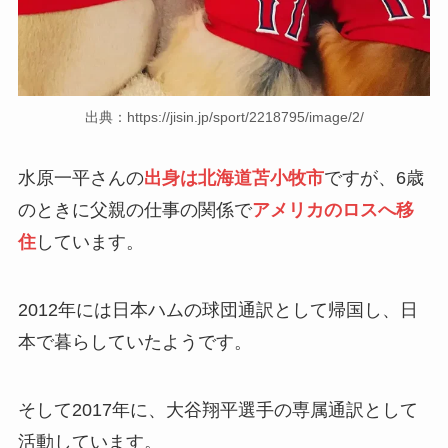
出典：https://jisin.jp/sport/2218795/image/2/
水原一平さんの
出身は北海道苫小牧市
ですが、6歳
のときに父親の仕事の関係で
アメリカのロスへ移
住
しています。
2012年には日本ハムの球団通訳として帰国し、日
本で暮らしていたようです。
そして2017年に、大谷翔平選手の専属通訳として
活動しています。