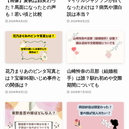
【画像】夏帆は顔変わっ
マイケルジャクソンが白く
た？馬面になったとの声
なったわけは？病気や漂白
も！若い頃と比較
説は本当？
2026年8月4日
2026年8月2日
花乃まりあのビンタ写真と
山崎怜奈の旦那（結婚相
は？宝塚96期いじめ事件と
手）は誰？馴れ初めや交際
の関係は？
期間についても
2026年8月1日
2026年7月30日