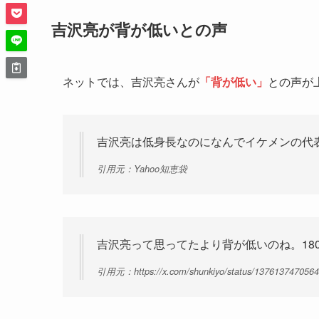
吉沢亮が背が低いとの声
ネットでは、吉沢亮さんが
「背が低い」
との声が
吉沢亮は低身長なのになんでイケメンの代
引用元：Yahoo知恵袋
吉沢亮って思ってたより背が低いのね。18
引用元：https://x.com/shunkiyo/status/137613747056