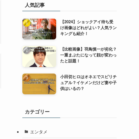
人気記事
【2024】ショックアイ待ち受
け画像はどれがよい？人気ラン
キングも紹介！
【比較画像】羽鳥慎一が劣化？
一重まぶたになって顔が変わっ
たと話題！
小田切ヒロはオネエでスピリチ
ュアル？イケメンだけど妻や子
供はいるの？
カテゴリー
エンタメ