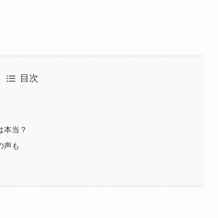
目次
は本当？
の声も