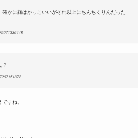
、確かに顔はかっこいいがそれ以上にちんちくりんだった
475071336448
ん？
67267151872
うですね。