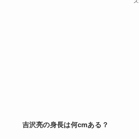
ス
吉沢亮の身長は何cmある？