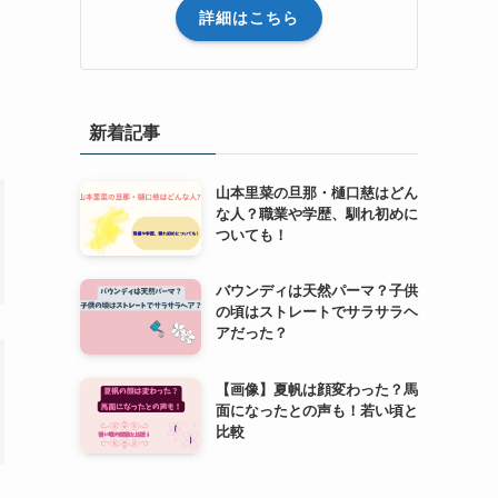
詳細はこちら
新着記事
山本里菜の旦那・樋口慈はどん
な人？職業や学歴、馴れ初めに
ついても！
バウンディは天然パーマ？子供
の頃はストレートでサラサラヘ
アだった？
【画像】夏帆は顔変わった？馬
面になったとの声も！若い頃と
比較