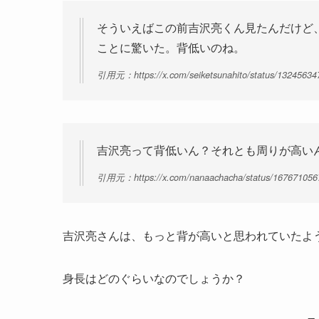
そういえばこの前吉沢亮くん見たんだけど
ことに驚いた。背低いのね。
引用元：https://x.com/seiketsunahito/status/1324563
吉沢亮って背低いん？それとも周りが高い
引用元：https://x.com/nanaachacha/status/16767105
吉沢亮さんは、もっと背が高いと思われていたよ
身長はどのぐらいなのでしょうか？